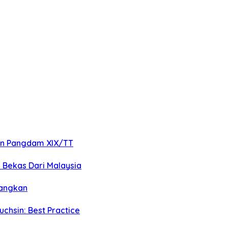
an Pangdam XIX/TT
 Bekas Dari Malaysia
langkan
hsin: Best Practice