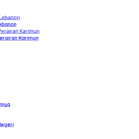
Lebanon
Perairan Karimun
annya
Negeri