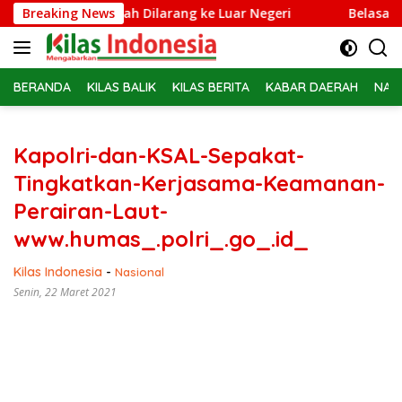
Langsung
brie Adriansyah Dilarang ke Luar Negeri
Breaking News
Belasan PPPK P
ke
konten
BERANDA
KILAS BALIK
KILAS BERITA
KABAR DAERAH
NAS
Kapolri-dan-KSAL-Sepakat-
Tingkatkan-Kerjasama-Keamanan-
Perairan-Laut-
www.humas_.polri_.go_.id_
Kilas Indonesia
-
Nasional
Senin, 22 Maret 2021