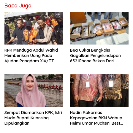
Baca Juga
KPK Menduga Abdul Wahid
Bea Cukai Bengkalis
Memberikan Uang Pada
Gagalkan Penyelundupan
Ajudan Pangdam XIX/TT
652 iPhone Bekas Dari
Malaysia
Sempat Diamankan KPK, Istri
Hadiri Rakornas
Muda Bupati Kuansing
Kepegawaian BKN Wabup
Dipulangkan
Helmi Umar Muchsin: Best
Practice