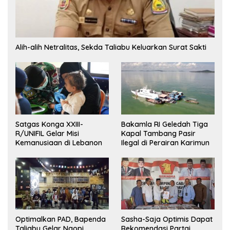
Alih-alih Netralitas, Sekda Taliabu Keluarkan Surat Sakti
Satgas Konga XXIII-
Bakamla RI Geledah Tiga
R/UNIFIL Gelar Misi
Kapal Tambang Pasir
Kemanusiaan di Lebanon
Ilegal di Perairan Karimun
Optimalkan PAD, Bapenda
Sasha-Saja Optimis Dapat
Taliabu Gelar Ngopi
Rekomendasi Partai