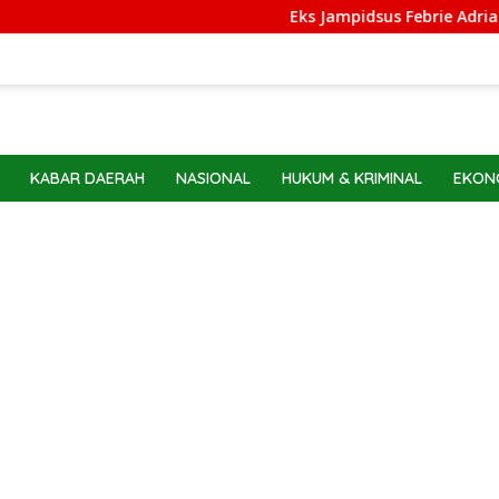
Eks Jampidsus Febrie Adriansyah Dil
KABAR DAERAH
NASIONAL
HUKUM & KRIMINAL
EKONO