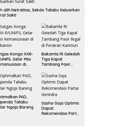
ih-alih Netralitas, Sekda Taliabu Keluarkan
rat Sakti
tgas Konga XXIII-
Bakamla RI Geledah
UNIFIL Gelar Misi
Tiga Kapal
manusiaan di
Tambang Pasir
ebanon
Ilegal di Perairan
Karimun
timalkan PAD,
penda Taliabu
Sasha-Saja Optimis
lar Ngopi Bareng
Dapat
Rekomendasi Partai
Gerindra