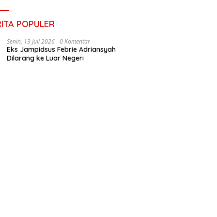
RITA POPULER
Senin, 13 Juli 2026
0 Komentar
Eks Jampidsus Febrie Adriansyah
Dilarang ke Luar Negeri