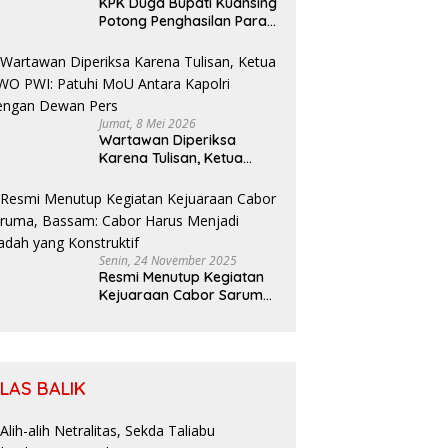
KPK Duga Bupati Kuansing
Potong Penghasilan Para
Petani
Jumat, 8 Mei 2026
Wartawan Diperiksa
Karena Tulisan, Ketua
SIWO PWI: Patuhi MoU
Antara Kapolri Dengan
Dewan Pers
Senin, 24 November 2025
Resmi Menutup Kegiatan
Kejuaraan Cabor Saruma,
Bassam: Cabor Harus
Menjadi Wadah yang
Konstruktif
ILAS BALIK