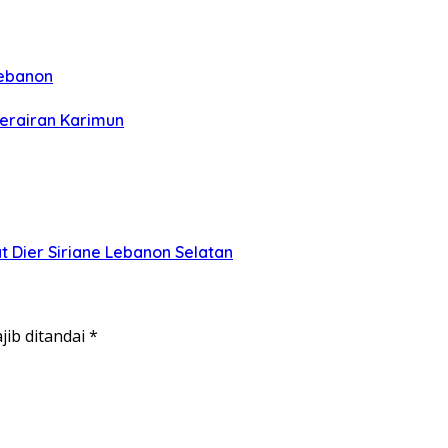
Lebanon
Perairan Karimun
Dier Siriane Lebanon Selatan
jib ditandai
*