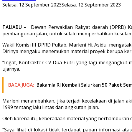
Selasa, 12 September 2023
Selasa, 12 September 2023
TALIABU –
Dewan Perwakilan Rakyat daerah (DPRD) Ka
pembangunan jalan, untuk selalu memperhatikan keselam
Wakil Komisi III DPRD Pultab, Marleni Hi. Asidu, mengata
Dirinya mengaku menemukan material proyek berupa keri
“Ingat, Kontraktor CV Dua Putri yang lagi mengangkut m
ujarnya.
BACA JUGA:
Bakamla RI Kembali Salurkan 50 Paket S
Marleni menambahkan, jika terjadi kecelakaan di jalan 
1999 tentang lalu lintas dan angkutan jalan.
Oleh karena itu, keberadaan material yang berhamburan di
“Saya lihat di lokasi tidak terdapat papan informasi a