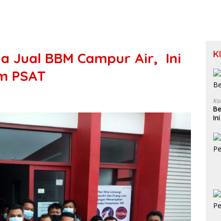
K
a Jual BBM Campur Air, Ini
m PSAT
Ka
Be
In