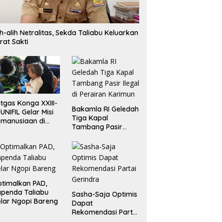
ih-alih Netralitas, Sekda Taliabu Keluarkan
rat Sakti
tgas Konga XXIII-
Bakamla RI Geledah
UNIFIL Gelar Misi
Tiga Kapal
manusiaan di
Tambang Pasir
ebanon
Ilegal di Perairan
Karimun
timalkan PAD,
penda Taliabu
Sasha-Saja Optimis
lar Ngopi Bareng
Dapat
Rekomendasi Partai
Gerindra