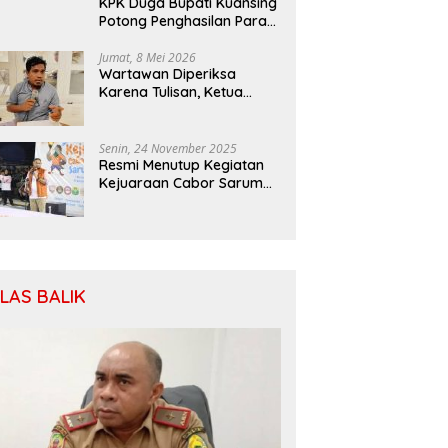
KPK Duga Bupati Kuansing
Potong Penghasilan Para
Petani
Jumat, 8 Mei 2026
Wartawan Diperiksa
Karena Tulisan, Ketua
SIWO PWI: Patuhi MoU
Antara Kapolri Dengan
Dewan Pers
Senin, 24 November 2025
Resmi Menutup Kegiatan
Kejuaraan Cabor Saruma,
Bassam: Cabor Harus
Menjadi Wadah yang
Konstruktif
ILAS BALIK