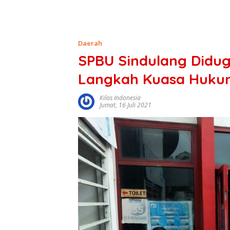
Daerah
SPBU Sindulang Didug
Langkah Kuasa Huku
Kilas Indonesia
Jumat, 16 Juli 2021