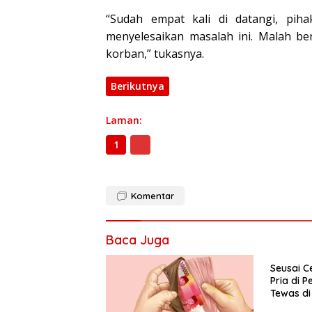
“Sudah empat kali di datangi, pi
menyelesaikan masalah ini. Malah be
korban,” tukasnya.
Berikutnya
Laman:
1
2
Komentar
Baca Juga
Seusai C
Pria di 
Tewas di