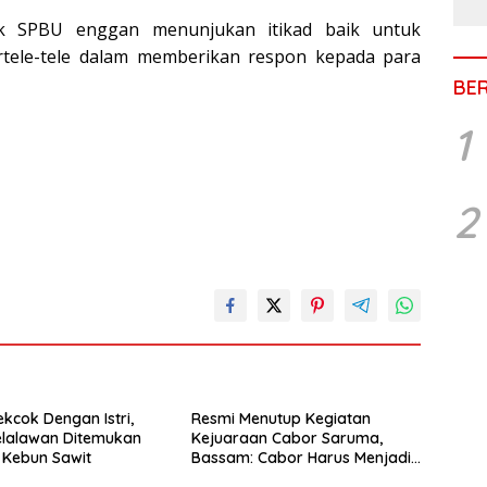
hak SPBU enggan menunjukan itikad baik untuk
rtele-tele dalam memberikan respon kepada para
BE
1
2
ekcok Dengan Istri,
Resmi Menutup Kegiatan
Pelalawan Ditemukan
Kejuaraan Cabor Saruma,
 Kebun Sawit
Bassam: Cabor Harus Menjadi
Wadah yang Konstruktif