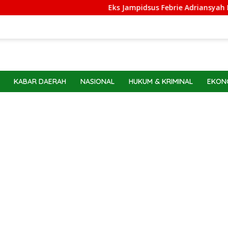
Eks Jampidsus Febrie Adriansyah Dilarang ke 
KABAR DAERAH
NASIONAL
HUKUM & KRIMINAL
EKONO