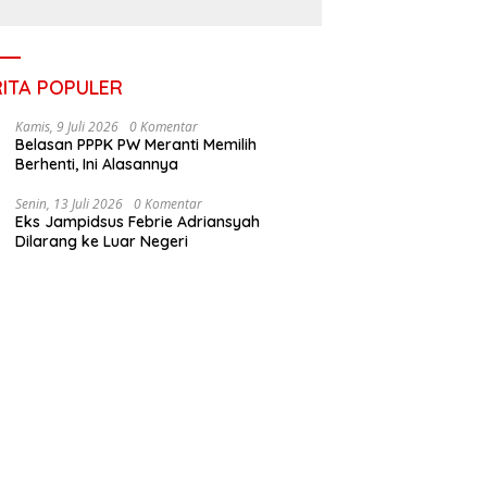
RITA POPULER
Kamis, 9 Juli 2026
0 Komentar
Belasan PPPK PW Meranti Memilih
Berhenti, Ini Alasannya
Senin, 13 Juli 2026
0 Komentar
Eks Jampidsus Febrie Adriansyah
Dilarang ke Luar Negeri