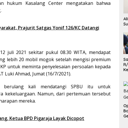
uan hukum Kasalang Center mengatakan bahwa
.
Al
Su
yarakat, Prajurit Satgas Yonif 126/KC Datangi
12 juli 2021 sekitar pukul 08.30 WITA, mendapat
ang lebih 20 mobil mogok setelah mengisi premium
Sa
R/
 TKP untuk meminta penyelesaian persoalan kepada
Ke
T Luki Ahmad, Jumat (16/7/2021).
L
h berulang kali mendatangi SPBU itu untuk
ra kekeluargaan. Namun, dari pertemuan tersebut
harapan mereka.
Op
Ba
Ge
g, Ketua BPD Pigaraja Layak Dicopot