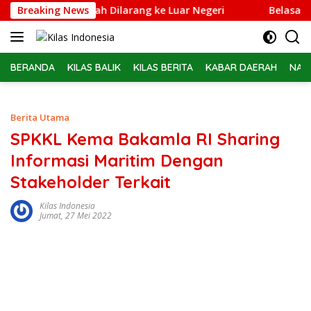
Langsung
Febrie Adriansyah Dilarang ke Luar Negeri
Breaking News
Belasan PPPK
ke
konten
BERANDA
KILAS BALIK
KILAS BERITA
KABAR DAERAH
NAS
Berita Utama
SPKKL Kema Bakamla RI Sharing
Informasi Maritim Dengan
Stakeholder Terkait
Kilas Indonesia
Jumat, 27 Mei 2022