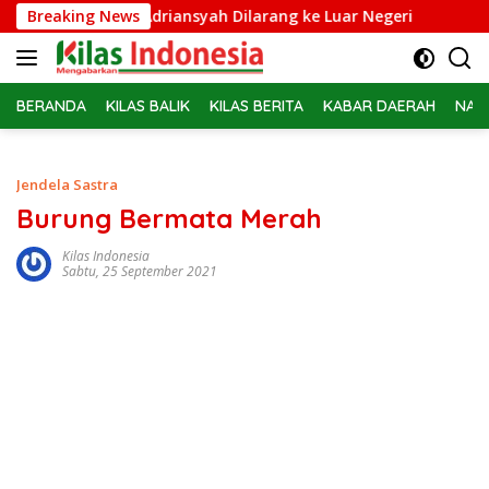
Langsung
ampidsus Febrie Adriansyah Dilarang ke Luar Negeri
Breaking News
Bel
ke
konten
BERANDA
KILAS BALIK
KILAS BERITA
KABAR DAERAH
NAS
Jendela Sastra
Burung Bermata Merah
Kilas Indonesia
Sabtu, 25 September 2021