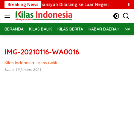
Langsung
dsus Febrie Adriansyah Dilarang ke Luar Negeri
Breaking News
Belasan
ke
konten
BERANDA
KILAS BALIK
KILAS BERITA
KABAR DAERAH
NAS
IMG-20210116-WA0016
Kilas Indonesia
-
Kilas Balik
Sabtu, 16 Januari 2021