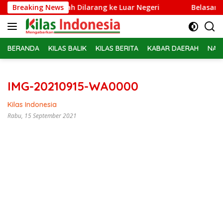
Langsung
Febrie Adriansyah Dilarang ke Luar Negeri
Breaking News
Belasan PPPK
ke
konten
BERANDA
KILAS BALIK
KILAS BERITA
KABAR DAERAH
NAS
IMG-20210915-WA0000
Kilas Indonesia
Rabu, 15 September 2021