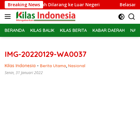
Langsung
rie Adriansyah Dilarang ke Luar Negeri
Breaking News
Belasan PPPK P
ke
konten
BERANDA
KILAS BALIK
KILAS BERITA
KABAR DAERAH
NAS
IMG-20220129-WA0037
Kilas Indonesia
-
Berita Utama
,
Nasional
Senin, 31 Januari 2022