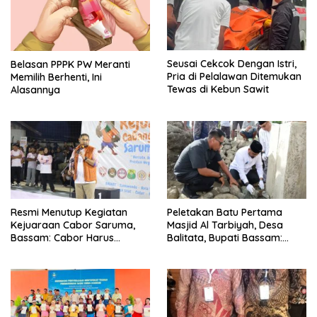
Seusai Cekcok Dengan Istri,
Belasan PPPK PW Meranti
Pria di Pelalawan Ditemukan
Memilih Berhenti, Ini
Tewas di Kebun Sawit
Alasannya
Resmi Menutup Kegiatan
Peletakan Batu Pertama
Kejuaraan Cabor Saruma,
Masjid Al Tarbiyah, Desa
Bassam: Cabor Harus
Balitata, Bupati Bassam:
Menjadi Wadah yang
Mengintegrasikan Ilmu, Iman,
Konstruktif
Pengabdian.