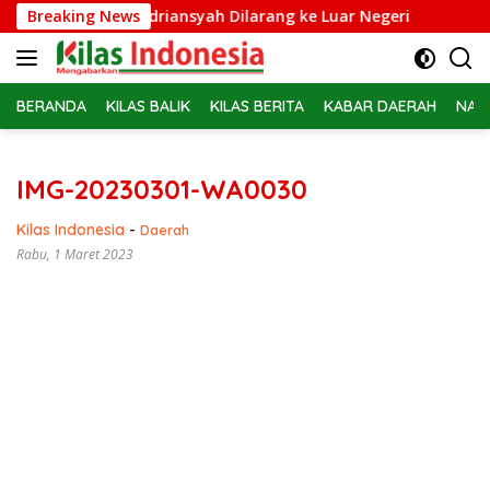
Langsung
idsus Febrie Adriansyah Dilarang ke Luar Negeri
Breaking News
Belasa
ke
konten
BERANDA
KILAS BALIK
KILAS BERITA
KABAR DAERAH
NAS
IMG-20230301-WA0030
Kilas Indonesia
-
Daerah
Rabu, 1 Maret 2023