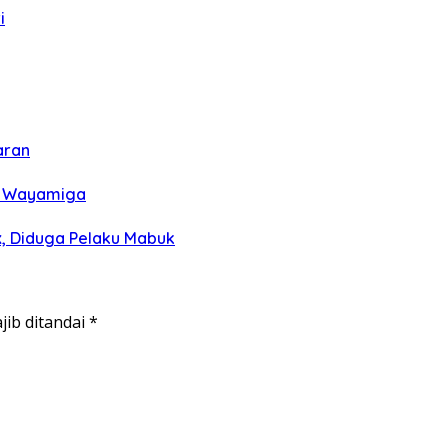
i
aran
di Wayamiga
, Diduga Pelaku Mabuk
jib ditandai
*