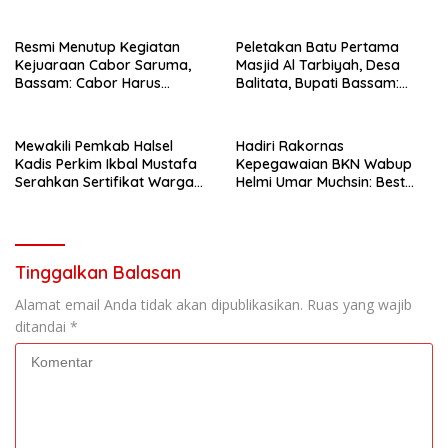
Resmi Menutup Kegiatan
Peletakan Batu Pertama
Kejuaraan Cabor Saruma,
Masjid Al Tarbiyah, Desa
Bassam: Cabor Harus
Balitata, Bupati Bassam:
Menjadi Wadah yang
Mengintegrasikan Ilmu, Iman,
Konstruktif
Pengabdian.
Mewakili Pemkab Halsel
Hadiri Rakornas
Kadis Perkim Ikbal Mustafa
Kepegawaian BKN Wabup
Serahkan Sertifikat Warga
Helmi Umar Muchsin: Best
Kawasi
Practice
Tinggalkan Balasan
Alamat email Anda tidak akan dipublikasikan.
Ruas yang wajib
ditandai
*