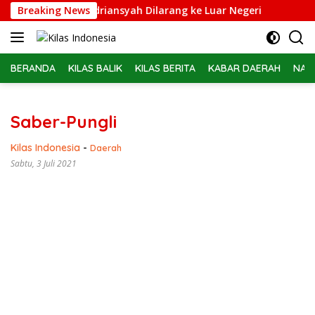
Langsung
pidsus Febrie Adriansyah Dilarang ke Luar Negeri
Breaking News
Belas
ke
konten
BERANDA
KILAS BALIK
KILAS BERITA
KABAR DAERAH
NAS
Saber-Pungli
Kilas Indonesia
-
Daerah
Sabtu, 3 Juli 2021