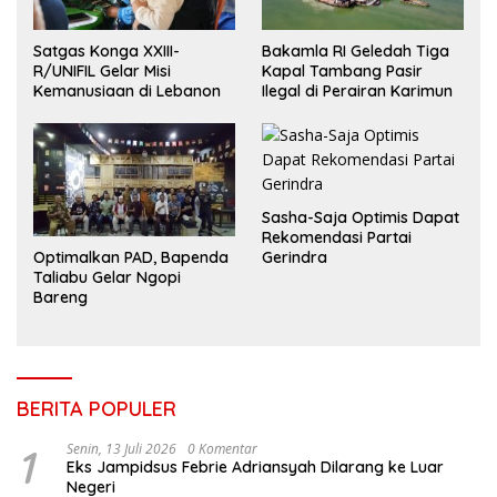
Satgas Konga XXIII-
Bakamla RI Geledah Tiga
R/UNIFIL Gelar Misi
Kapal Tambang Pasir
Kemanusiaan di Lebanon
Ilegal di Perairan Karimun
Sasha-Saja Optimis Dapat
Rekomendasi Partai
Optimalkan PAD, Bapenda
Gerindra
Taliabu Gelar Ngopi
Bareng
BERITA POPULER
1
Senin, 13 Juli 2026
0 Komentar
Eks Jampidsus Febrie Adriansyah Dilarang ke Luar
Negeri