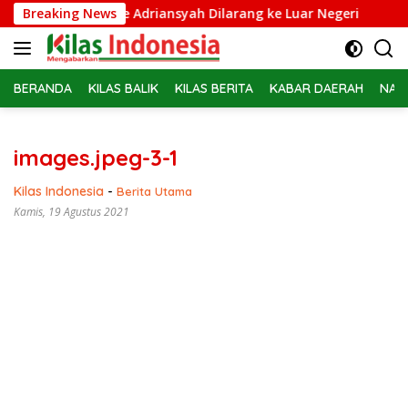
Langsung
ampidsus Febrie Adriansyah Dilarang ke Luar Negeri
Breaking News
Bel
ke
konten
BERANDA
KILAS BALIK
KILAS BERITA
KABAR DAERAH
NAS
images.jpeg-3-1
Kilas Indonesia
-
Berita Utama
Kamis, 19 Agustus 2021