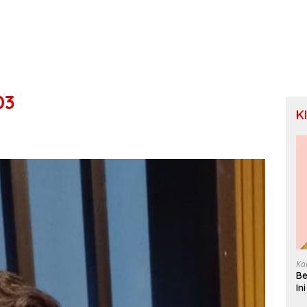
03
K
Ka
Be
In