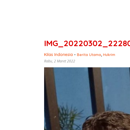
IMG_20220302_2228
Kilas Indonesia
-
Berita Utama
,
Hukrim
Rabu, 2 Maret 2022