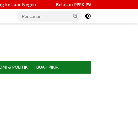
geri
Belasan PPPK PW Meranti Memilih Berhenti, Ini Ala
MI & POLITIK
BUAH PIKIR