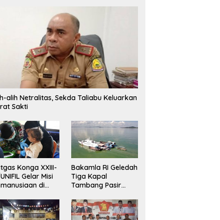
ih-alih Netralitas, Sekda Taliabu Keluarkan
rat Sakti
tgas Konga XXIII-
Bakamla RI Geledah
UNIFIL Gelar Misi
Tiga Kapal
manusiaan di
Tambang Pasir
ebanon
Ilegal di Perairan
Karimun