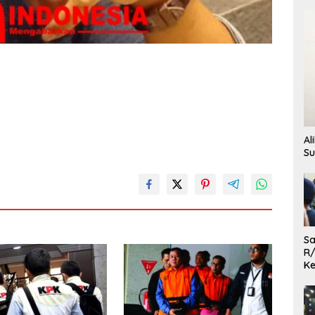
Al
Su
Sa
R/
Ke
L