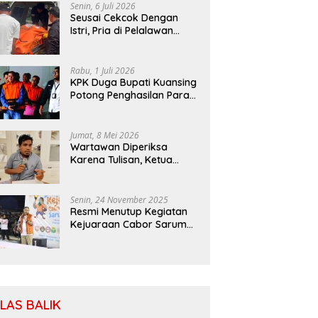
Senin, 6 Juli 2026
Seusai Cekcok Dengan
Istri, Pria di Pelalawan
Ditemukan Tewas di Kebun
Sawit
Rabu, 1 Juli 2026
KPK Duga Bupati Kuansing
Potong Penghasilan Para
Petani
Jumat, 8 Mei 2026
Wartawan Diperiksa
Karena Tulisan, Ketua
SIWO PWI: Patuhi MoU
Antara Kapolri Dengan
Dewan Pers
Senin, 24 November 2025
Resmi Menutup Kegiatan
Kejuaraan Cabor Saruma,
Bassam: Cabor Harus
Menjadi Wadah yang
Konstruktif
ILAS BALIK