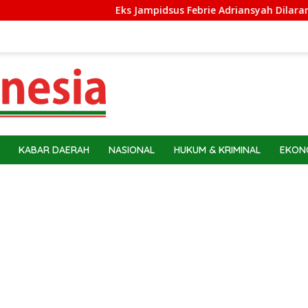
Eks Jampidsus Febrie Adriansyah Dilarang ke Luar Ne
KABAR DAERAH
NASIONAL
HUKUM & KRIMINAL
EKONO