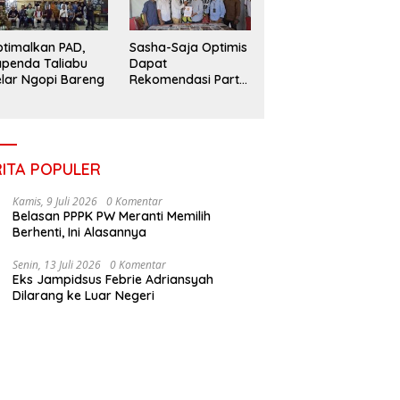
timalkan PAD,
Sasha-Saja Optimis
penda Taliabu
Dapat
lar Ngopi Bareng
Rekomendasi Partai
Gerindra
RITA POPULER
Kamis, 9 Juli 2026
0 Komentar
Belasan PPPK PW Meranti Memilih
Berhenti, Ini Alasannya
Senin, 13 Juli 2026
0 Komentar
Eks Jampidsus Febrie Adriansyah
Dilarang ke Luar Negeri