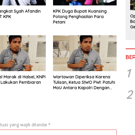
angkat Syah Afandin
KPK Duga Bupati Kuansing
Op
T KPK
Potong Penghasilan Para
Ba
Petani
Ge
BE
1
l Marak di Halsel, KNPI
Wartawan Diperiksa Karena
H Lakukan Pembiaran
Tulisan, Ketua SIWO PWI: Patuhi
MoU Antara Kapolri Dengan
2
Dewan Pers
Ruas yang wajib ditandai
*