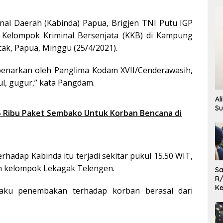
nal Daerah (Kabinda) Papua, Brigjen TNI Putu IGP
Kelompok Kriminal Bersenjata (KKB) di Kampung
ak, Papua, Minggu (25/4/2021).
benarkan oleh Panglima Kodam XVII/Cenderawasih,
ul, gugur,” kata Pangdam.
Al
Su
65 Ribu Paket Sembako Untuk Korban Bencana di
adap Kabinda itu terjadi sekitar pukul 15.50 WIT,
h kelompok Lekagak Telengen.
Sa
R/
Ke
laku penembakan terhadap korban berasal dari
L