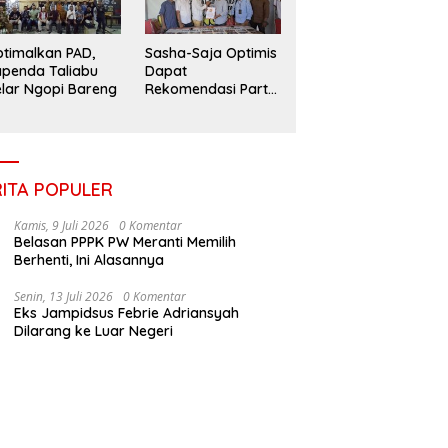
timalkan PAD,
Sasha-Saja Optimis
penda Taliabu
Dapat
lar Ngopi Bareng
Rekomendasi Partai
Gerindra
RITA POPULER
Kamis, 9 Juli 2026
0 Komentar
Belasan PPPK PW Meranti Memilih
Berhenti, Ini Alasannya
Senin, 13 Juli 2026
0 Komentar
Eks Jampidsus Febrie Adriansyah
Dilarang ke Luar Negeri