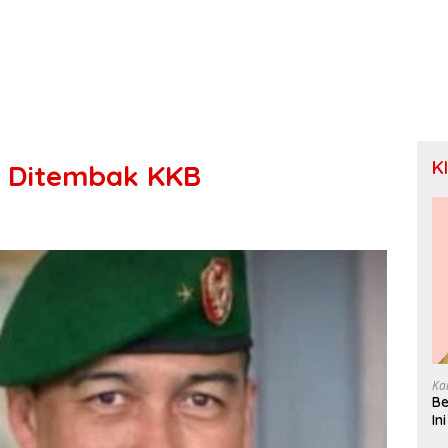
K
 Ditembak KKB
Ka
Be
In