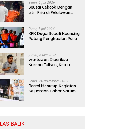
Senin, 6 Juli 2026
Seusai Cekcok Dengan
Istri, Pria di Pelalawan
Ditemukan Tewas di Kebun
Sawit
Rabu, 1 Juli 2026
KPK Duga Bupati Kuansing
Potong Penghasilan Para
Petani
Jumat, 8 Mei 2026
Wartawan Diperiksa
Karena Tulisan, Ketua
SIWO PWI: Patuhi MoU
Antara Kapolri Dengan
Dewan Pers
Senin, 24 November 2025
Resmi Menutup Kegiatan
Kejuaraan Cabor Saruma,
Bassam: Cabor Harus
Menjadi Wadah yang
Konstruktif
ILAS BALIK