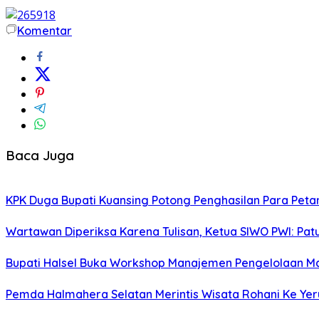
Komentar
Baca Juga
KPK Duga Bupati Kuansing Potong Penghasilan Para Peta
Wartawan Diperiksa Karena Tulisan, Ketua SIWO PWI: Pa
Bupati Halsel Buka Workshop Manajemen Pengelolaan Ma
Pemda Halmahera Selatan Merintis Wisata Rohani Ke Ye