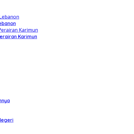
Lebanon
Perairan Karimun
annya
Negeri