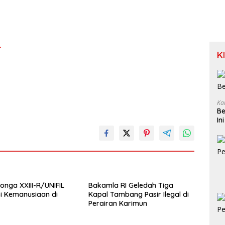
4
K
Ka
Be
In
onga XXIII-R/UNIFIL
Bakamla RI Geledah Tiga
si Kemanusiaan di
Kapal Tambang Pasir Ilegal di
Perairan Karimun