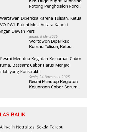
KPK Duga Bupati Kuansing
Potong Penghasilan Para
Petani
Jumat, 8 Mei 2026
Wartawan Diperiksa
Karena Tulisan, Ketua
SIWO PWI: Patuhi MoU
Antara Kapolri Dengan
Dewan Pers
Senin, 24 November 2025
Resmi Menutup Kegiatan
Kejuaraan Cabor Saruma,
Bassam: Cabor Harus
Menjadi Wadah yang
Konstruktif
ILAS BALIK