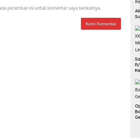
ada peramban ini untuk komentar saya berikutnya.
Al
Su
Sa
R/
Ke
L
Op
Ba
Ge