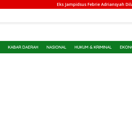
Eks Jampidsus Febrie Adriansyah Dilarang 
KABAR DAERAH
NASIONAL
HUKUM & KRIMINAL
EKONO