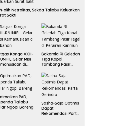
ih-alih Netralitas, Sekda Taliabu Keluarkan
rat Sakti
tgas Konga XXIII-
Bakamla RI Geledah
UNIFIL Gelar Misi
Tiga Kapal
manusiaan di
Tambang Pasir
ebanon
Ilegal di Perairan
Karimun
timalkan PAD,
penda Taliabu
Sasha-Saja Optimis
lar Ngopi Bareng
Dapat
Rekomendasi Partai
Gerindra