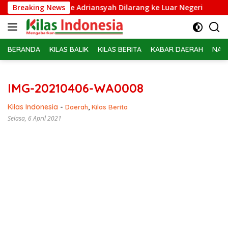
Langsung
ampidsus Febrie Adriansyah Dilarang ke Luar Negeri
Breaking News
Bel
ke
konten
BERANDA
KILAS BALIK
KILAS BERITA
KABAR DAERAH
NAS
IMG-20210406-WA0008
Kilas Indonesia
-
Daerah
,
Kilas Berita
Selasa, 6 April 2021