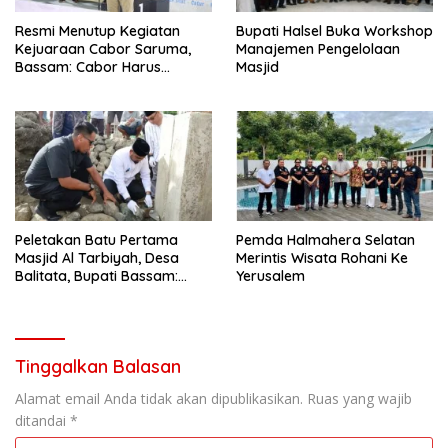
Resmi Menutup Kegiatan
Bupati Halsel Buka Workshop
Kejuaraan Cabor Saruma,
Manajemen Pengelolaan
Bassam: Cabor Harus
Masjid
Menjadi Wadah yang
Konstruktif
Peletakan Batu Pertama
Pemda Halmahera Selatan
Masjid Al Tarbiyah, Desa
Merintis Wisata Rohani Ke
Balitata, Bupati Bassam:
Yerusalem
Mengintegrasikan Ilmu, Iman,
Pengabdian.
Tinggalkan Balasan
Alamat email Anda tidak akan dipublikasikan.
Ruas yang wajib
ditandai
*