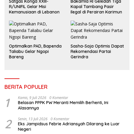
Satgas Konga XXIII-
Bakamla RI Geledah Tiga
R/UNIFIL Gelar Misi
Kapal Tambang Pasir
Kemanusiaan di Lebanon
Ilegal di Perairan Karimun
Optimalkan PAD, Bapenda
Sasha-Saja Optimis Dapat
Taliabu Gelar Ngopi
Rekomendasi Partai
Bareng
Gerindra
BERITA POPULER
1
Kamis, 9 Juli 2026
0 Komentar
Belasan PPPK PW Meranti Memilih Berhenti, Ini
Alasannya
2
Senin, 13 Juli 2026
0 Komentar
Eks Jampidsus Febrie Adriansyah Dilarang ke Luar
Negeri