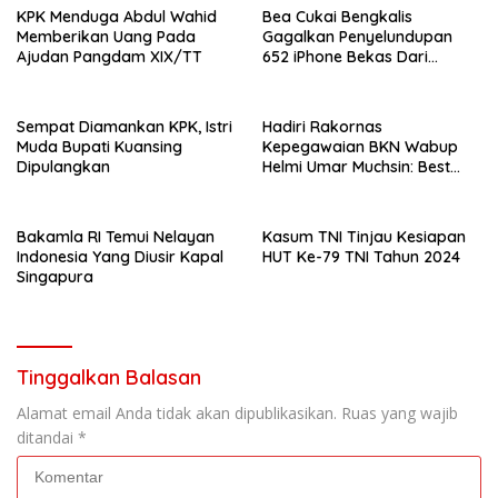
KPK Menduga Abdul Wahid
Bea Cukai Bengkalis
Memberikan Uang Pada
Gagalkan Penyelundupan
Ajudan Pangdam XIX/TT
652 iPhone Bekas Dari
Malaysia
Sempat Diamankan KPK, Istri
Hadiri Rakornas
Muda Bupati Kuansing
Kepegawaian BKN Wabup
Dipulangkan
Helmi Umar Muchsin: Best
Practice
Bakamla RI Temui Nelayan
Kasum TNI Tinjau Kesiapan
Indonesia Yang Diusir Kapal
HUT Ke-79 TNI Tahun 2024
Singapura
Tinggalkan Balasan
Alamat email Anda tidak akan dipublikasikan.
Ruas yang wajib
ditandai
*