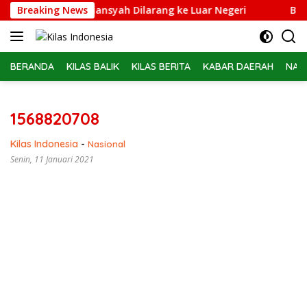
Langsung
pidsus Febrie Adriansyah Dilarang ke Luar Negeri
Breaking News
Belas
ke
konten
BERANDA
KILAS BALIK
KILAS BERITA
KABAR DAERAH
NAS
1568820708
Kilas Indonesia
-
Nasional
Senin, 11 Januari 2021