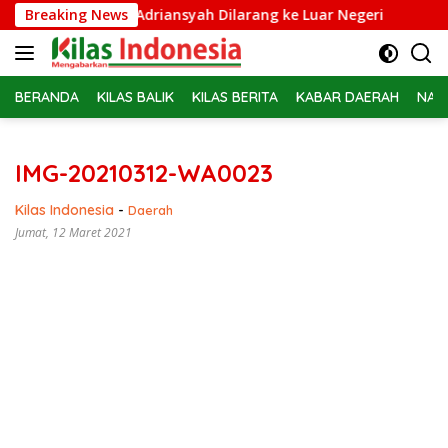
Langsung
pidsus Febrie Adriansyah Dilarang ke Luar Negeri
Breaking News
Belas
ke
konten
BERANDA
KILAS BALIK
KILAS BERITA
KABAR DAERAH
NAS
IMG-20210312-WA0023
Kilas Indonesia
-
Daerah
Jumat, 12 Maret 2021