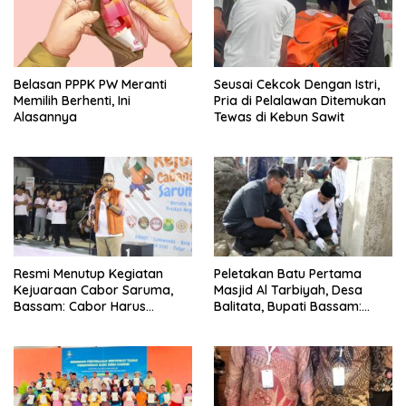
Seusai Cekcok Dengan Istri,
Belasan PPPK PW Meranti
Pria di Pelalawan Ditemukan
Memilih Berhenti, Ini
Tewas di Kebun Sawit
Alasannya
Resmi Menutup Kegiatan
Peletakan Batu Pertama
Kejuaraan Cabor Saruma,
Masjid Al Tarbiyah, Desa
Bassam: Cabor Harus
Balitata, Bupati Bassam:
Menjadi Wadah yang
Mengintegrasikan Ilmu, Iman,
Konstruktif
Pengabdian.