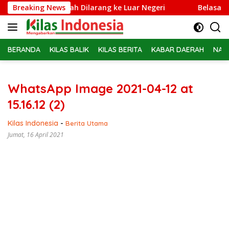
Langsung
brie Adriansyah Dilarang ke Luar Negeri
Breaking News
Belasan PPPK P
ke
konten
BERANDA
KILAS BALIK
KILAS BERITA
KABAR DAERAH
NAS
WhatsApp Image 2021-04-12 at
15.16.12 (2)
Kilas Indonesia
-
Berita Utama
Jumat, 16 April 2021