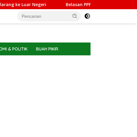
ke Luar Negeri
Belasan PPPK PW Meranti Memilih Berhent
MI & POLITIK
BUAH PIKIR