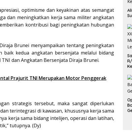
presiasi, optimisme dan keyakinan atas semangat
Al
Su
ga dan meningkatkan kerja sama militer angkatan
emberikan kontribusi bagi peningkatan hubungan
iraja Brunei menyampaikan tentang peningkatan
baik kedua angkatan bersenjata melalui bidang
Sa
l TNI dan Angkatan Bersenjata Diraja Brunei.
R/
Ke
L
Bintal Prajurit TNI Merupakan Motor Penggerak
Op
gan strategis tersebut, maka sangat diperlukan
Ba
dan terintegrasi di kawasan, khususnya kerja sama
Ge
ya kerja sama bidang intelijen, operasi dan latihan,
ik,” tutupnya. (Dy)