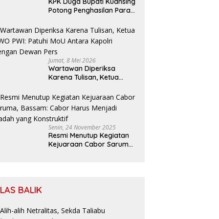
KPK Duga Bupati Kuansing
Potong Penghasilan Para
Petani
Jumat, 8 Mei 2026
Wartawan Diperiksa
Karena Tulisan, Ketua
SIWO PWI: Patuhi MoU
Antara Kapolri Dengan
Dewan Pers
Senin, 24 November 2025
Resmi Menutup Kegiatan
Kejuaraan Cabor Saruma,
Bassam: Cabor Harus
Menjadi Wadah yang
Konstruktif
ILAS BALIK