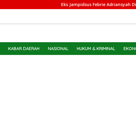
Eks Jampidsus Febrie Adriansyah Dilarang 
KABAR DAERAH
NASIONAL
HUKUM & KRIMINAL
EKONO