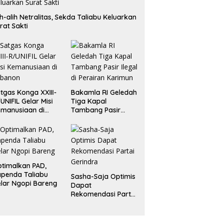
ih-alih Netralitas, Sekda Taliabu Keluarkan
rat Sakti
tgas Konga XXIII-
Bakamla RI Geledah
UNIFIL Gelar Misi
Tiga Kapal
manusiaan di
Tambang Pasir
ebanon
Ilegal di Perairan
Karimun
timalkan PAD,
penda Taliabu
Sasha-Saja Optimis
lar Ngopi Bareng
Dapat
Rekomendasi Partai
Gerindra