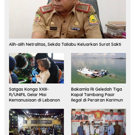
Alih-alih Netralitas, Sekda Taliabu Keluarkan Surat Sakti
Satgas Konga XXIII-
Bakamla RI Geledah Tiga
R/UNIFIL Gelar Misi
Kapal Tambang Pasir
Kemanusiaan di Lebanon
Ilegal di Perairan Karimun