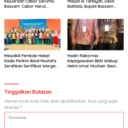
Kejuaraan Cabor Saruma,
Masjid Al Tarbiyah, Desa
Bassam: Cabor Harus
Balitata, Bupati Bassam:
Menjadi Wadah yang
Mengintegrasikan Ilmu, Iman,
Konstruktif
Pengabdian.
Mewakili Pemkab Halsel
Hadiri Rakornas
Kadis Perkim Ikbal Mustafa
Kepegawaian BKN Wabup
Serahkan Sertifikat Warga
Helmi Umar Muchsin: Best
Kawasi
Practice
Tinggalkan Balasan
Alamat email Anda tidak akan dipublikasikan.
Ruas yang wajib
ditandai
*