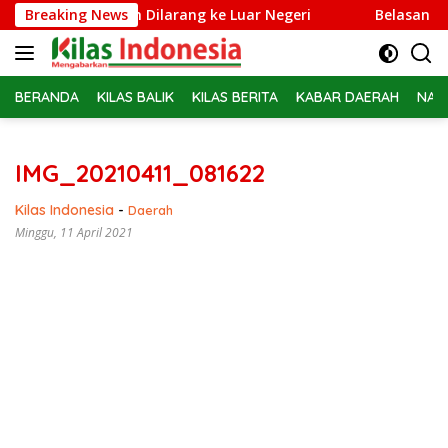
Langsung
ie Adriansyah Dilarang ke Luar Negeri
Breaking News
Belasan PPPK PW 
ke
konten
BERANDA
KILAS BALIK
KILAS BERITA
KABAR DAERAH
NAS
IMG_20210411_081622
Kilas Indonesia
-
Daerah
Minggu, 11 April 2021