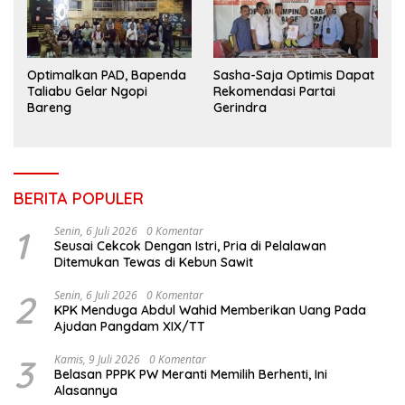
Optimalkan PAD, Bapenda
Sasha-Saja Optimis Dapat
Taliabu Gelar Ngopi
Rekomendasi Partai
Bareng
Gerindra
BERITA POPULER
1
Senin, 6 Juli 2026
0 Komentar
Seusai Cekcok Dengan Istri, Pria di Pelalawan
Ditemukan Tewas di Kebun Sawit
2
Senin, 6 Juli 2026
0 Komentar
KPK Menduga Abdul Wahid Memberikan Uang Pada
Ajudan Pangdam XIX/TT
3
Kamis, 9 Juli 2026
0 Komentar
Belasan PPPK PW Meranti Memilih Berhenti, Ini
Alasannya