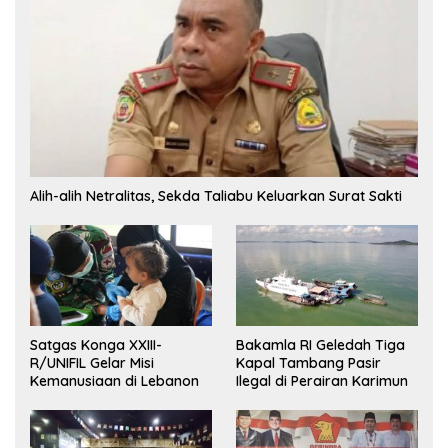
Alih-alih Netralitas, Sekda Taliabu Keluarkan Surat Sakti
Satgas Konga XXIII-
Bakamla RI Geledah Tiga
R/UNIFIL Gelar Misi
Kapal Tambang Pasir
Kemanusiaan di Lebanon
Ilegal di Perairan Karimun