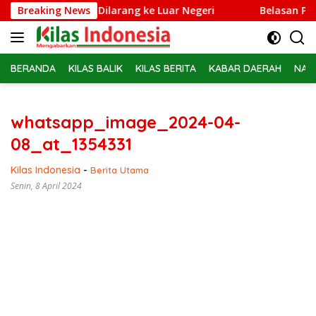
Langsung
brie Adriansyah Dilarang ke Luar Negeri
Breaking News
Belasan PPPK P
ke
konten
BERANDA
KILAS BALIK
KILAS BERITA
KABAR DAERAH
NAS
whatsapp_image_2024-04-
08_at_1354331
Kilas Indonesia
-
Berita Utama
Senin, 8 April 2024