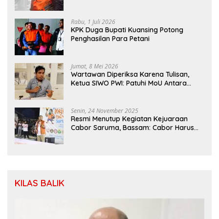
Sawit
Rabu, 1 Juli 2026
KPK Duga Bupati Kuansing Potong
Penghasilan Para Petani
Jumat, 8 Mei 2026
Wartawan Diperiksa Karena Tulisan,
Ketua SIWO PWI: Patuhi MoU Antara
Kapolri Dengan Dewan Pers
Senin, 24 November 2025
Resmi Menutup Kegiatan Kejuaraan
Cabor Saruma, Bassam: Cabor Harus
Menjadi Wadah yang Konstruktif
KILAS BALIK