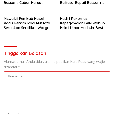
Bassam: Cabor Harus
Balitata, Bupati Bassam:
Menjadi Wadah yang
Mengintegrasikan Ilmu, Iman,
Konstruktif
Pengabdian.
Mewakili Pemkab Halsel
Hadiri Rakornas
Kadis Perkim Ikbal Mustafa
Kepegawaian BKN Wabup
Serahkan Sertifikat Warga
Helmi Umar Muchsin: Best
Kawasi
Practice
Tinggalkan Balasan
Alamat email Anda tidak akan dipublikasikan.
Ruas yang wajib
ditandai
*