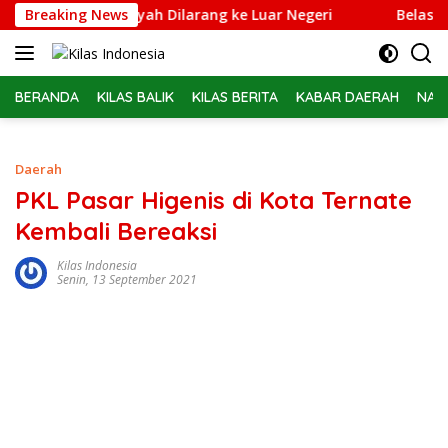
Langsung
s Febrie Adriansyah Dilarang ke Luar Negeri
Breaking News
Belasan PP
ke
konten
BERANDA
KILAS BALIK
KILAS BERITA
KABAR DAERAH
NAS
Daerah
PKL Pasar Higenis di Kota Ternate
Kembali Bereaksi
Kilas Indonesia
Senin, 13 September 2021