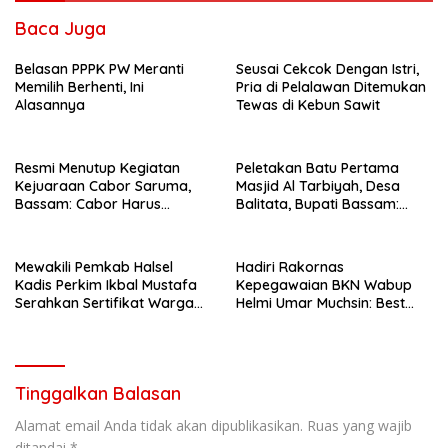
Baca Juga
Belasan PPPK PW Meranti
Seusai Cekcok Dengan Istri,
Memilih Berhenti, Ini
Pria di Pelalawan Ditemukan
Alasannya
Tewas di Kebun Sawit
Resmi Menutup Kegiatan
Peletakan Batu Pertama
Kejuaraan Cabor Saruma,
Masjid Al Tarbiyah, Desa
Bassam: Cabor Harus
Balitata, Bupati Bassam:
Menjadi Wadah yang
Mengintegrasikan Ilmu, Iman,
Konstruktif
Pengabdian.
Mewakili Pemkab Halsel
Hadiri Rakornas
Kadis Perkim Ikbal Mustafa
Kepegawaian BKN Wabup
Serahkan Sertifikat Warga
Helmi Umar Muchsin: Best
Kawasi
Practice
Tinggalkan Balasan
Alamat email Anda tidak akan dipublikasikan.
Ruas yang wajib
ditandai
*