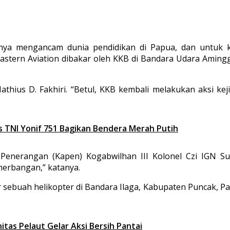
nya mengancam dunia pendidikan di Papua, dan untuk k
sa Eastern Aviation dibakar oleh KKB di Bandara Udara Amin
athius D. Fakhiri. “Betul, KKB kembali melakukan aksi k
s TNI Yonif 751 Bagikan Bendera Merah Putih
 Penerangan (Kapen) Kogabwilhan III Kolonel Czi IGN Sur
nerbangan,” katanya.
buah helikopter di Bandara Ilaga, Kabupaten Puncak, Papu
tas Pelaut Gelar Aksi Bersih Pantai