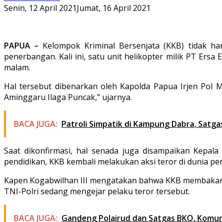
Senin, 12 April 2021
Jumat, 16 April 2021
PAPUA –
Kelompok Kriminal Bersenjata (KKB) tidak ha
penerbangan. Kali ini, satu unit helikopter milik PT Er
malam.
Hal tersebut dibenarkan oleh Kapolda Papua Irjen Pol M
Aminggaru Ilaga Puncak,” ujarnya.
BACA JUGA:
Patroli Simpatik di Kampung Dabra, Satga
Saat dikonfirmasi, hal senada juga disampaikan Kepala
pendidikan, KKB kembali melakukan aksi teror di dunia pe
Kapen Kogabwilhan III mengatakan bahwa KKB membakar se
TNI-Polri sedang mengejar pelaku teror tersebut.
BACA JUGA:
Gandeng Polairud dan Satgas BKO, Komuni