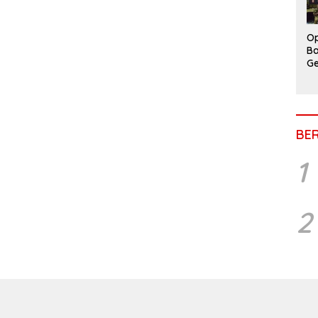
Op
Ba
Ge
BE
1
2