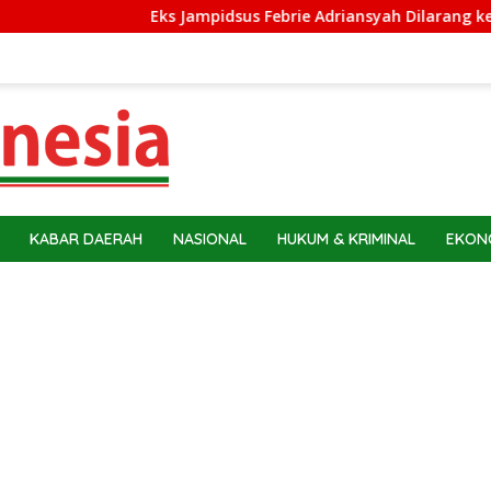
Eks Jampidsus Febrie Adriansyah Dilarang ke Luar 
KABAR DAERAH
NASIONAL
HUKUM & KRIMINAL
EKONO