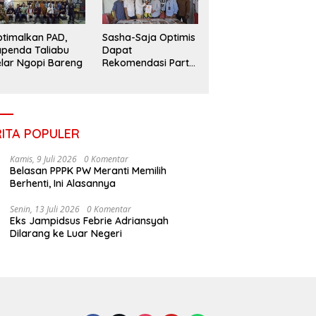
timalkan PAD,
Sasha-Saja Optimis
penda Taliabu
Dapat
lar Ngopi Bareng
Rekomendasi Partai
Gerindra
RITA POPULER
Kamis, 9 Juli 2026
0 Komentar
Belasan PPPK PW Meranti Memilih
Berhenti, Ini Alasannya
Senin, 13 Juli 2026
0 Komentar
Eks Jampidsus Febrie Adriansyah
Dilarang ke Luar Negeri