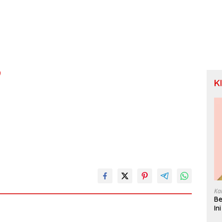
9
K
Ka
Be
In