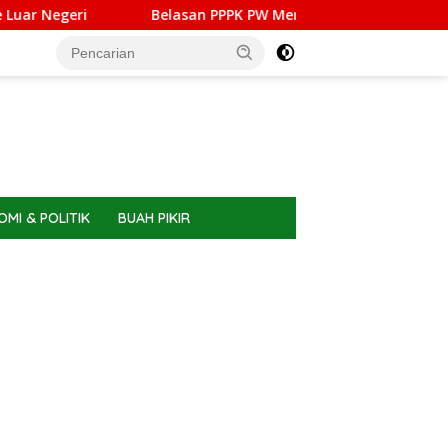
Negeri
Belasan PPPK PW Meranti Memilih Berhenti, Ini A
MI & POLITIK
BUAH PIKIR