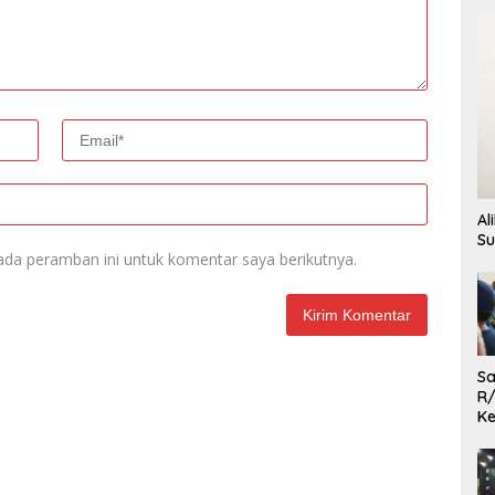
Al
Su
ada peramban ini untuk komentar saya berikutnya.
Sa
R/
Ke
L