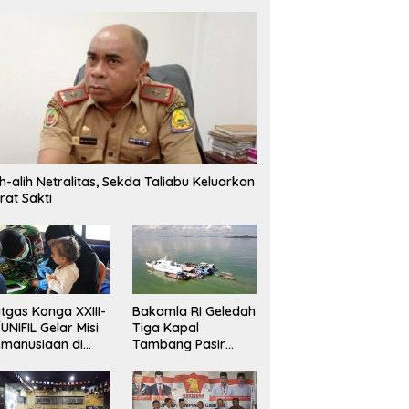
ih-alih Netralitas, Sekda Taliabu Keluarkan
rat Sakti
tgas Konga XXIII-
Bakamla RI Geledah
UNIFIL Gelar Misi
Tiga Kapal
manusiaan di
Tambang Pasir
ebanon
Ilegal di Perairan
Karimun