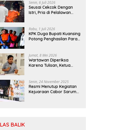
Senin, 6 Juli 2026
Seusai Cekcok Dengan
Istri, Pria di Pelalawan
Ditemukan Tewas di Kebun
Sawit
Rabu, 1 Juli 2026
KPK Duga Bupati Kuansing
Potong Penghasilan Para
Petani
Jumat, 8 Mei 2026
Wartawan Diperiksa
Karena Tulisan, Ketua
SIWO PWI: Patuhi MoU
Antara Kapolri Dengan
Dewan Pers
Senin, 24 November 2025
Resmi Menutup Kegiatan
Kejuaraan Cabor Saruma,
Bassam: Cabor Harus
Menjadi Wadah yang
Konstruktif
ILAS BALIK