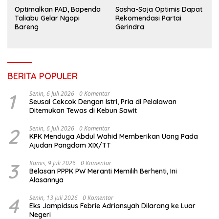
Optimalkan PAD, Bapenda
Sasha-Saja Optimis Dapat
Taliabu Gelar Ngopi
Rekomendasi Partai
Bareng
Gerindra
BERITA POPULER
1
Senin, 6 Juli 2026
0 Komentar
Seusai Cekcok Dengan Istri, Pria di Pelalawan
Ditemukan Tewas di Kebun Sawit
2
Senin, 6 Juli 2026
0 Komentar
KPK Menduga Abdul Wahid Memberikan Uang Pada
Ajudan Pangdam XIX/TT
3
Kamis, 9 Juli 2026
0 Komentar
Belasan PPPK PW Meranti Memilih Berhenti, Ini
Alasannya
4
Senin, 13 Juli 2026
0 Komentar
Eks Jampidsus Febrie Adriansyah Dilarang ke Luar
Negeri