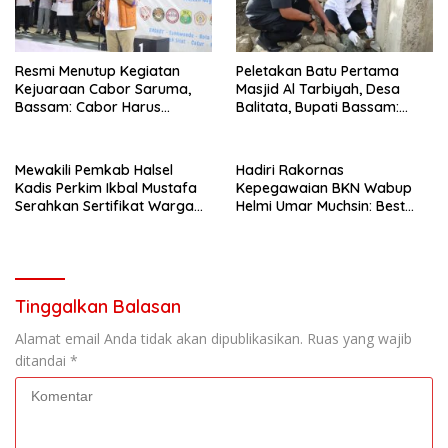
Resmi Menutup Kegiatan
Peletakan Batu Pertama
Kejuaraan Cabor Saruma,
Masjid Al Tarbiyah, Desa
Bassam: Cabor Harus
Balitata, Bupati Bassam:
Menjadi Wadah yang
Mengintegrasikan Ilmu, Iman,
Konstruktif
Pengabdian.
Mewakili Pemkab Halsel
Hadiri Rakornas
Kadis Perkim Ikbal Mustafa
Kepegawaian BKN Wabup
Serahkan Sertifikat Warga
Helmi Umar Muchsin: Best
Kawasi
Practice
Tinggalkan Balasan
Alamat email Anda tidak akan dipublikasikan.
Ruas yang wajib
ditandai
*