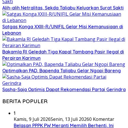
Alih-alih Netralitas, Sekda Taliabu Keluarkan Surat Sakti
Satgas Konga XXIII-R/UNIFIL Gelar Misi Kemanusiaan di
Lebanon
Bakamla RI Geledah Tiga Kapal Tambang Pasir Ilegal di
Perairan Karimun
Optimalkan PAD, Bapenda Taliabu Gelar Ngopi Bareng
Sasha-Saja Optimis Dapat Rekomendasi Partai Gerindra
BERITA POPULER
1
Kamis, 9 Juli 2026
Senin, 13 Juli 2026
0 Komentar
Belasan PPPK PW Meranti Memilih Berhenti, Ini