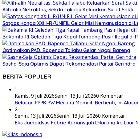
Alih-alih Netralitas, Sekda Taliabu Keluarkan Surat Sakti
Satgas Konga XXIII-R/UNIFIL Gelar Misi Kemanusiaan di 
Bakamla RI Geledah Tiga Kapal Tambang Pasir Ilegal di 
Optimalkan PAD, Bapenda Taliabu Gelar Ngopi Bareng
Sasha-Saja Optimis Dapat Rekomendasi Partai Gerindra
BERITA POPULER
1
Kamis, 9 Juli 2026
Senin, 13 Juli 2026
0 Komentar
Belasan PPPK PW Meranti Memilih Berhenti, Ini Alas
2
Senin, 13 Juli 2026
Senin, 13 Juli 2026
0 Komentar
Eks Jampidsus Febrie Adriansyah Dilarang ke Luar 