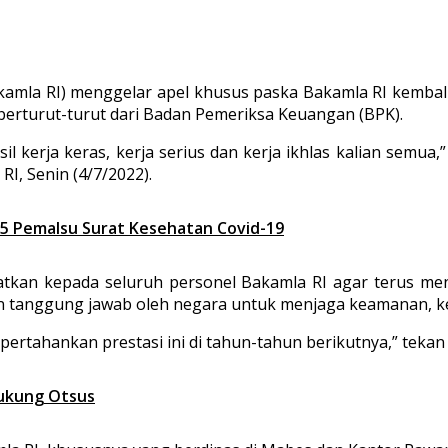
amla RI) menggelar apel khusus paska Bakamla RI kembal
berturut-turut dari Badan Pemeriksa Keuangan (BPK).
asil kerja keras, kerja serius dan kerja ikhlas kalian semu
, Senin (4/7/2022).
 15 Pemalsu Surat Kesehatan Covid-19
atkan kepada seluruh personel Bakamla RI agar terus m
ikan tanggung jawab oleh negara untuk menjaga keamanan, 
ertahankan prestasi ini di tahun-tahun berikutnya,” teka
ukung Otsus