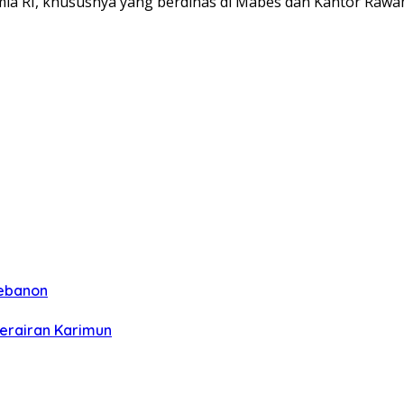
kamla RI, khususnya yang berdinas di Mabes dan Kantor Raw
Lebanon
Perairan Karimun