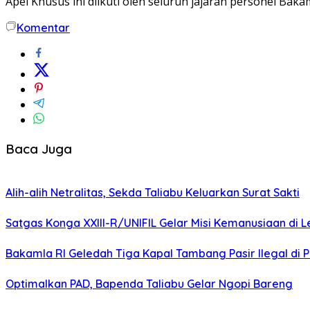
Apel Khusus ini diikuti oleh seluruh jajaran personel Ba
Komentar
Baca Juga
Alih-alih Netralitas, Sekda Taliabu Keluarkan Surat Sakti
Satgas Konga XXIII-R/UNIFIL Gelar Misi Kemanusiaan di 
Bakamla RI Geledah Tiga Kapal Tambang Pasir Ilegal di 
Optimalkan PAD, Bapenda Taliabu Gelar Ngopi Bareng