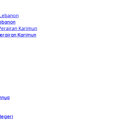
Lebanon
Perairan Karimun
annya
Negeri