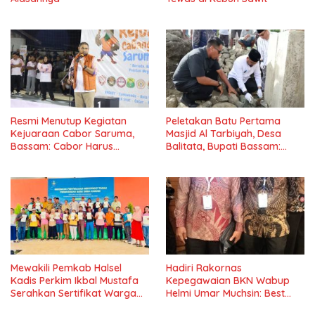
Resmi Menutup Kegiatan
Peletakan Batu Pertama
Kejuaraan Cabor Saruma,
Masjid Al Tarbiyah, Desa
Bassam: Cabor Harus
Balitata, Bupati Bassam:
Menjadi Wadah yang
Mengintegrasikan Ilmu, Iman,
Konstruktif
Pengabdian.
Mewakili Pemkab Halsel
Hadiri Rakornas
Kadis Perkim Ikbal Mustafa
Kepegawaian BKN Wabup
Serahkan Sertifikat Warga
Helmi Umar Muchsin: Best
Kawasi
Practice