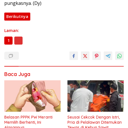
pungkasnya. (Dy)
Berikutnya
Laman:
1
2
Baca Juga
Seusai Cekcok Dengan Istri,
Belasan PPPK PW Meranti
Pria di Pelalawan Ditemukan
Memilih Berhenti, Ini
Tewas di Kebun Sawit
Alasannya