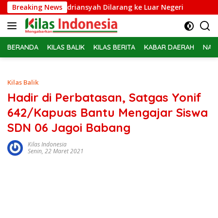
Langsung
sus Febrie Adriansyah Dilarang ke Luar Negeri
Breaking News
Belasan 
ke
konten
BERANDA
KILAS BALIK
KILAS BERITA
KABAR DAERAH
NAS
Kilas Balik
Hadir di Perbatasan, Satgas Yonif
642/Kapuas Bantu Mengajar Siswa
SDN 06 Jagoi Babang
Kilas Indonesia
Senin, 22 Maret 2021