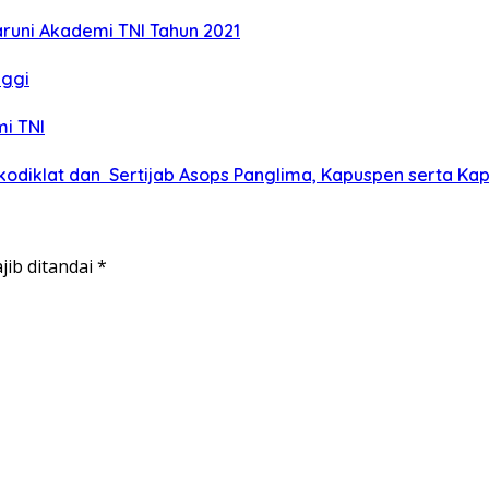
aruni Akademi TNI Tahun 2021
nggi
i TNI
odiklat dan Sertijab Asops Panglima, Kapuspen serta Ka
jib ditandai
*