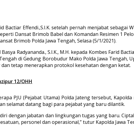
d Bactiar Effendi.,S.I.K. setelah pernah menjabat sebagai
eperti Dansat Brimob Babel dan Komandan Resimen 1 Pelopor,
Dansat Brimob Polda Jawa Tengah, Selasa (5/1/2021).
l Basya Radyananda., S.I.K., M.H. kepada Kombes Farid Bactia
 Tengah di Gedung Borobudur Mako Polda Jawa Tengah, Upa
ncar dan tetap menerapkan protokol kesehatan dengan ketat.
nzipur 12/OHH
erapa PJU (Pejabat Utama) Polda Jateng tersebut, Kapo
an selamat datang bagi para pejabat yang baru dilantik.
diri dengan jabatan dan lingkungan tugas yang baru. Cip
esatuan, personel dan operasional,” tutur Kapolda Jawa Te