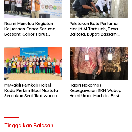
Resmi Menutup Kegiatan
Peletakan Batu Pertama
Kejuaraan Cabor Saruma,
Masjid Al Tarbiyah, Desa
Bassam: Cabor Harus
Balitata, Bupati Bassam:
Menjadi Wadah yang
Mengintegrasikan Ilmu, Iman,
Konstruktif
Pengabdian.
Mewakili Pemkab Halsel
Hadiri Rakornas
Kadis Perkim Ikbal Mustafa
Kepegawaian BKN Wabup
Serahkan Sertifikat Warga
Helmi Umar Muchsin: Best
Kawasi
Practice
Tinggalkan Balasan