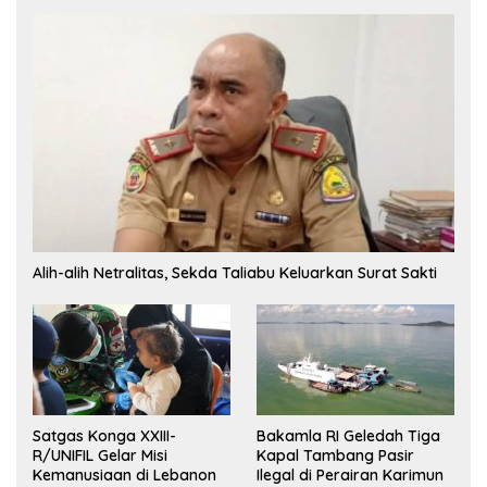
Alih-alih Netralitas, Sekda Taliabu Keluarkan Surat Sakti
Satgas Konga XXIII-
Bakamla RI Geledah Tiga
R/UNIFIL Gelar Misi
Kapal Tambang Pasir
Kemanusiaan di Lebanon
Ilegal di Perairan Karimun