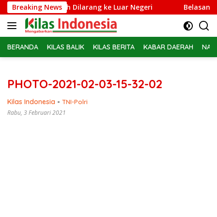
Langsung
rie Adriansyah Dilarang ke Luar Negeri
Breaking News
Belasan PPPK PW
ke
konten
BERANDA
KILAS BALIK
KILAS BERITA
KABAR DAERAH
NAS
PHOTO-2021-02-03-15-32-02
Kilas Indonesia
-
TNI-Polri
Rabu, 3 Februari 2021