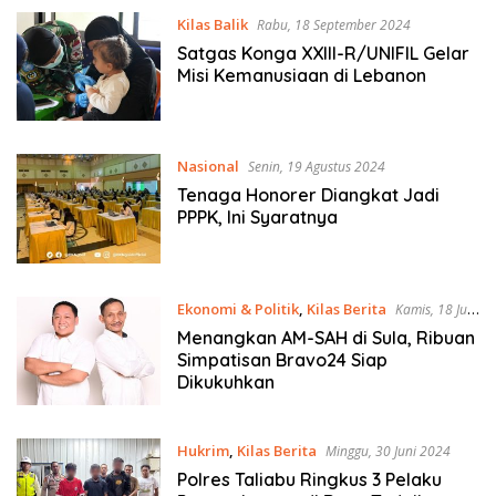
Kilas Balik
Rabu, 18 September 2024
Satgas Konga XXIII-R/UNIFIL Gelar
Misi Kemanusiaan di Lebanon
Nasional
Senin, 19 Agustus 2024
Tenaga Honorer Diangkat Jadi
PPPK, Ini Syaratnya
Ekonomi & Politik
,
Kilas Berita
Kamis, 18 Juli
2024
Menangkan AM-SAH di Sula, Ribuan
Simpatisan Bravo24 Siap
Dikukuhkan
Hukrim
,
Kilas Berita
Minggu, 30 Juni 2024
Polres Taliabu Ringkus 3 Pelaku