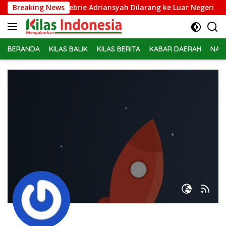
Langsung
Eks Jampidsus Febrie Adriansyah Dilarang ke Luar Negeri
Breaking News
ke
konten
BERANDA
KILAS BALIK
KILAS BERITA
KABAR DAERAH
NAS