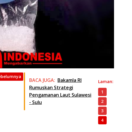
ebelumnya
BACA JUGA:
Bakamla RI
Laman:
Rumuskan Strategi
1
Pengamanan Laut Sulawesi
2
- Sulu
3
4