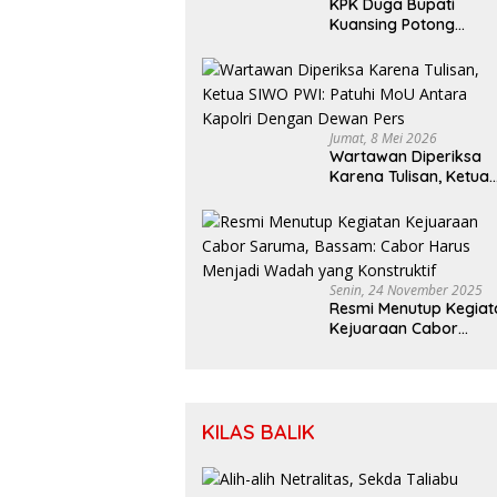
KPK Duga Bupati
Kuansing Potong
Penghasilan Para Peta
Jumat, 8 Mei 2026
Wartawan Diperiksa
Karena Tulisan, Ketua
SIWO PWI: Patuhi MoU
Antara Kapolri Denga
Dewan Pers
Senin, 24 November 2025
Resmi Menutup Kegiat
Kejuaraan Cabor
Saruma, Bassam: Cab
Harus Menjadi Wadah
yang Konstruktif
KILAS BALIK