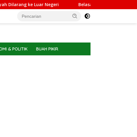
g ke Luar Negeri
Belasan PPPK PW Meranti Memilih Berhe
MI & POLITIK
BUAH PIKIR