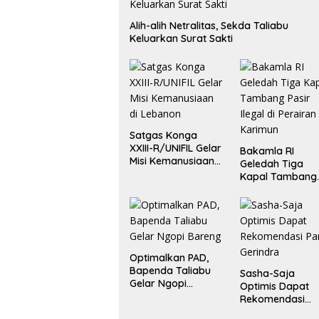
Alih-alih Netralitas, Sekda Taliabu
Keluarkan Surat Sakti
Satgas Konga
XXIII-R/UNIFIL Gelar
Bakamla RI
Misi Kemanusiaan
Geledah Tiga
di Lebanon
Kapal Tambang
Pasir Ilegal di
Perairan Karimu
Optimalkan PAD,
Bapenda Taliabu
Sasha-Saja
Gelar Ngopi
Optimis Dapat
Bareng
Rekomendasi
Partai Gerindra