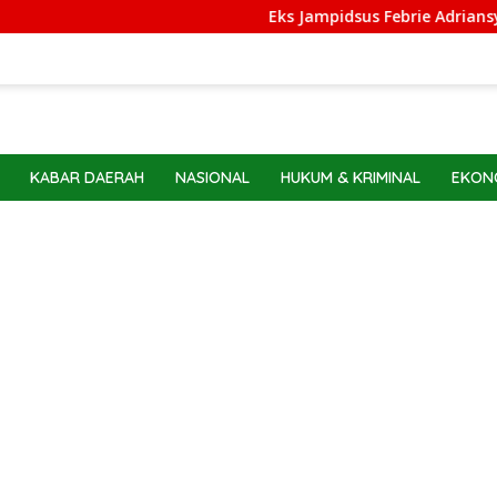
Eks Jampidsus Febrie Adriansyah Dilaran
KABAR DAERAH
NASIONAL
HUKUM & KRIMINAL
EKONO