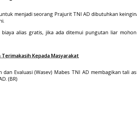
k menjadi seorang Prajurit TNI AD dibutuhkan keinginan d
i.
iaya alias gratis, jika ada ditemui pungutan liar mohon 
an Terimakasih Kepada Masyarakat
dan Evaluasi (Wasev) Mabes TNI AD membagikan tali asi
AD. (BR)