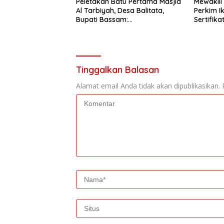
Peletakan Batu Pertama Masjid
Mewakili
Al Tarbiyah, Desa Balitata,
Perkim I
Bupati Bassam:
Sertifik
Mengintegrasikan Ilmu, Iman,
Pengabdian.
Tinggalkan Balasan
Alamat email Anda tidak akan dipublikasikan.