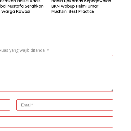
 Pemkab Halsel Kadis
Hadiri Rakornas Kepegawaian
kbal Mustafa Serahkan
BKN Wabup Helmi Umar
at Warga Kawasi
Muchsin: Best Practice
Ruas yang wajib ditandai
*