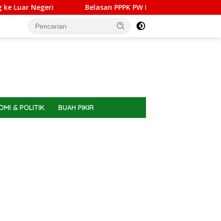
geri
Belasan PPPK PW Meranti Memilih Berhenti, Ini Ala
MI & POLITIK
BUAH PIKIR