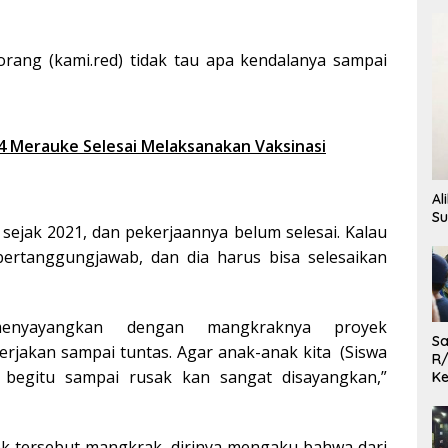
orang (kami.red) tidak tau apa kendalanya sampai
4 Merauke Selesai Melaksanakan Vaksinasi
Al
Su
 sejak 2021, dan pekerjaannya belum selesai. Kalau
ertanggungjawab, dan dia harus bisa selesaikan
menyayangkan dengan mangkraknya proyek
Sa
kerjakan sampai tuntas. Agar anak-anak kita (Siswa
R/
n begitu sampai rusak kan sangat disayangkan,”
Ke
L
ek tersebut mangkrak, dirinya mengaku bahwa dari