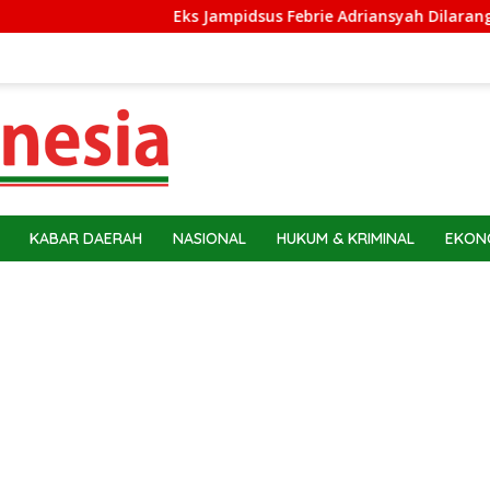
Eks Jampidsus Febrie Adriansyah Dilarang ke Luar Ne
KABAR DAERAH
NASIONAL
HUKUM & KRIMINAL
EKONO