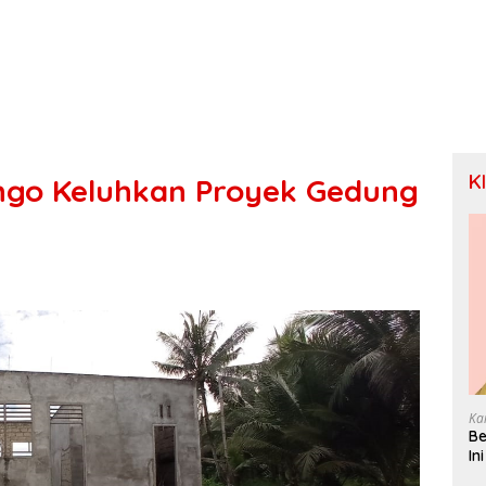
K
go Keluhkan Proyek Gedung
Ka
Be
In