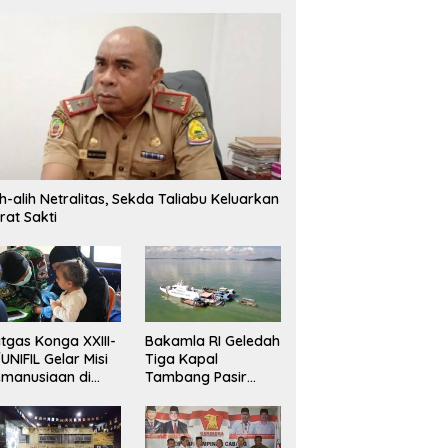
ih-alih Netralitas, Sekda Taliabu Keluarkan
rat Sakti
tgas Konga XXIII-
Bakamla RI Geledah
UNIFIL Gelar Misi
Tiga Kapal
manusiaan di
Tambang Pasir
ebanon
Ilegal di Perairan
Karimun