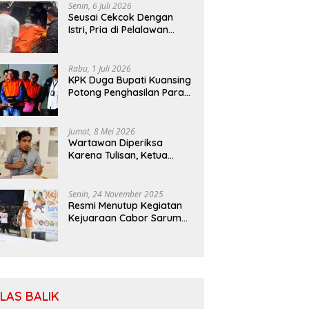
Senin, 6 Juli 2026
Seusai Cekcok Dengan
Istri, Pria di Pelalawan
Ditemukan Tewas di Kebun
Sawit
Rabu, 1 Juli 2026
KPK Duga Bupati Kuansing
Potong Penghasilan Para
Petani
Jumat, 8 Mei 2026
Wartawan Diperiksa
Karena Tulisan, Ketua
SIWO PWI: Patuhi MoU
Antara Kapolri Dengan
Dewan Pers
Senin, 24 November 2025
Resmi Menutup Kegiatan
Kejuaraan Cabor Saruma,
Bassam: Cabor Harus
Menjadi Wadah yang
Konstruktif
ILAS BALIK