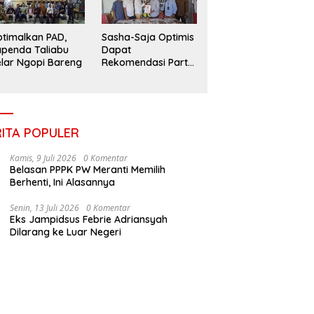
timalkan PAD,
Sasha-Saja Optimis
penda Taliabu
Dapat
lar Ngopi Bareng
Rekomendasi Partai
Gerindra
RITA POPULER
Kamis, 9 Juli 2026
0 Komentar
Belasan PPPK PW Meranti Memilih
Berhenti, Ini Alasannya
Senin, 13 Juli 2026
0 Komentar
Eks Jampidsus Febrie Adriansyah
Dilarang ke Luar Negeri