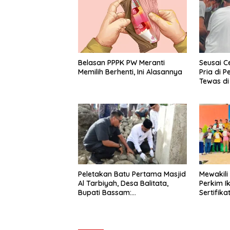
Seusai C
Belasan PPPK PW Meranti
Pria di 
Memilih Berhenti, Ini Alasannya
Tewas di
Peletakan Batu Pertama Masjid
Mewakili
Al Tarbiyah, Desa Balitata,
Perkim I
Bupati Bassam:
Sertifik
Mengintegrasikan Ilmu, Iman,
Pengabdian.