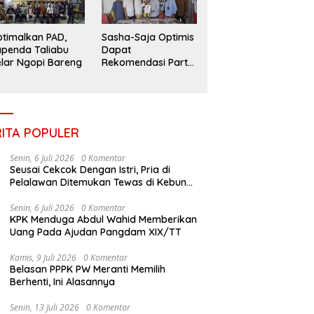
timalkan PAD,
Sasha-Saja Optimis
penda Taliabu
Dapat
lar Ngopi Bareng
Rekomendasi Partai
Gerindra
RITA POPULER
Senin, 6 Juli 2026
0 Komentar
Seusai Cekcok Dengan Istri, Pria di
Pelalawan Ditemukan Tewas di Kebun
Sawit
Senin, 6 Juli 2026
0 Komentar
KPK Menduga Abdul Wahid Memberikan
Uang Pada Ajudan Pangdam XIX/TT
Kamis, 9 Juli 2026
0 Komentar
Belasan PPPK PW Meranti Memilih
Berhenti, Ini Alasannya
Senin, 13 Juli 2026
0 Komentar