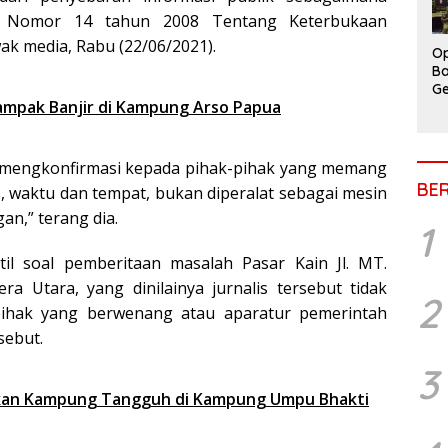
g Nomor 14 tahun 2008 Tentang Keterbukaan
ak media, Rabu (22/06/2021).
Op
Ba
Ge
mpak Banjir di Kampung Arso Papua
jib mengkonfirmasi kepada pihak-pihak yang memang
BE
s, waktu dan tempat, bukan diperalat sebagai mesin
an,” terang dia.
1
il soal pemberitaan masalah Pasar Kain Jl. MT.
a Utara, yang dinilainya jurnalis tersebut tidak
2
pihak yang berwenang atau aparatur pemerintah
sebut.
3
ikan Kampung Tangguh di Kampung Umpu Bhakti