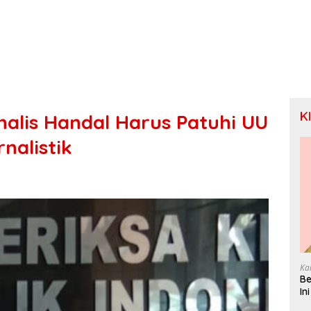
K
nalis Handal Harus Patuhi UU
nalistik
Ka
Be
In