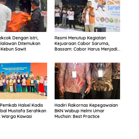
ekcok Dengan Istri,
Resmi Menutup Kegiatan
Pelalawan Ditemukan
Kejuaraan Cabor Saruma,
 Kebun Sawit
Bassam: Cabor Harus Menjadi
Wadah yang Konstruktif
 Pemkab Halsel Kadis
Hadiri Rakornas Kepegawaian
kbal Mustafa Serahkan
BKN Wabup Helmi Umar
at Warga Kawasi
Muchsin: Best Practice