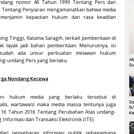
dang nomor 40 Tahun 1999 Tentang Pers dan
 Tentang Penyiaran mengamanatkan bahwa media
s menjamin kepastian hukum dan rasa keadilan
ng Tinggi, Ratama Saragih, terkait pemberitaan di
ak layak jadi bahan pemberitaan. Menurutnya, isi
 sudah ada unsur perbuatan melawan hukum
Al
g-undang Pers yang berlaku.
Su
arga Nondang Kecewa
men hukum media yang berlaku tersebut di
Sa
nalis, wartawan) maka media massa tentunya juga
R/
 16 Tahun 2016 Tentang Perubahan Atas undang-
Ke
L
nformasi dan Transaksi Elektronik (ITE).
dari penyebaran informasi publik sebagaimana