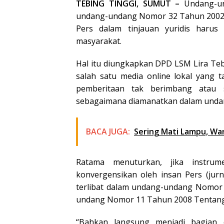
TEBING TINGGI, SUMUT –
Undang-un
undang-undang Nomor 32 Tahun 2002
Pers dalam tinjauan yuridis haru
masyarakat.
Hal itu diungkapkan DPD LSM Lira Tebi
salah satu media online lokal yang t
pemberitaan tak berimbang atau
sebagaimana diamanatkan dalam undan
BACA JUGA:
Sering Mati Lampu, W
Ratama menuturkan, jika instru
konvergensikan oleh insan Pers (jur
terlibat dalam undang-undang Nomor
undang Nomor 11 Tahun 2008 Tentang I
“Bahkan langsung menjadi bagian 