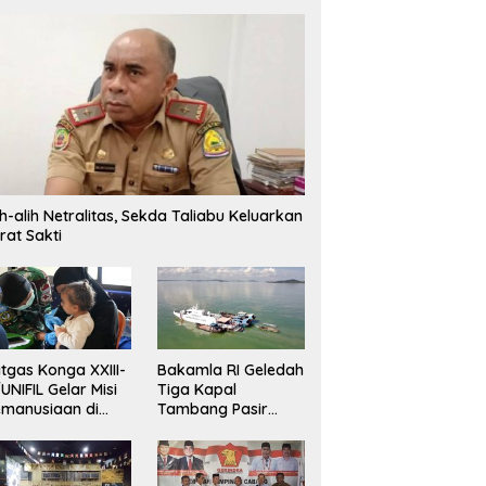
ih-alih Netralitas, Sekda Taliabu Keluarkan
rat Sakti
tgas Konga XXIII-
Bakamla RI Geledah
UNIFIL Gelar Misi
Tiga Kapal
manusiaan di
Tambang Pasir
ebanon
Ilegal di Perairan
Karimun