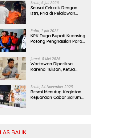
Senin, 6 Juli 2026
Seusai Cekcok Dengan
Istri, Pria di Pelalawan
Ditemukan Tewas di Kebun
Sawit
Rabu, 1 Juli 2026
KPK Duga Bupati Kuansing
Potong Penghasilan Para
Petani
Jumat, 8 Mei 2026
Wartawan Diperiksa
Karena Tulisan, Ketua
SIWO PWI: Patuhi MoU
Antara Kapolri Dengan
Dewan Pers
Senin, 24 November 2025
Resmi Menutup Kegiatan
Kejuaraan Cabor Saruma,
Bassam: Cabor Harus
Menjadi Wadah yang
Konstruktif
ILAS BALIK