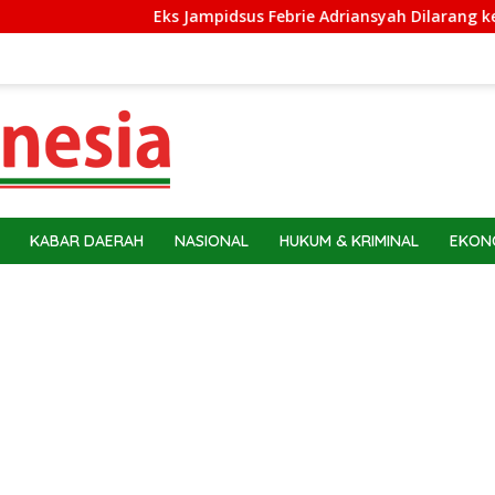
Eks Jampidsus Febrie Adriansyah Dilarang ke Luar Negeri
KABAR DAERAH
NASIONAL
HUKUM & KRIMINAL
EKONO