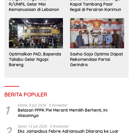
R/UNIFIL Gelar Misi
Kapal Tambang Pasir
Kemanusiaan di Lebanon
Ilegal di Perairan Karimun
Optimalkan PAD, Bapenda
Sasha-Saja Optimis Dapat
Taliabu Gelar Ngopi
Rekomendasi Partai
Bareng
Gerindra
BERITA POPULER
1
Kamis, 9 Juli 2026
0 Komentar
Belasan PPPK PW Meranti Memilih Berhenti, Ini
Alasannya
2
Senin, 13 Juli 2026
0 Komentar
Eks Jampidsus Febrie Adriansyah Dilarang ke Luar