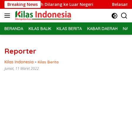
Langsung
rie Adriansyah Dilarang ke Luar Negeri
Breaking News
Belasan PPPK PW
ke
konten
BERANDA
KILAS BALIK
KILAS BERITA
KABAR DAERAH
NAS
Reporter
Kilas Indonesia
-
Kilas Berita
Jumat, 11 Maret 2022