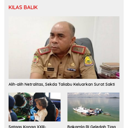
KILAS BALIK
Alih-alih Netralitas, Sekda Taliabu Keluarkan Surat Sakti
Satgas Konga XXIII-
Bakamla RI Geledah Tiga