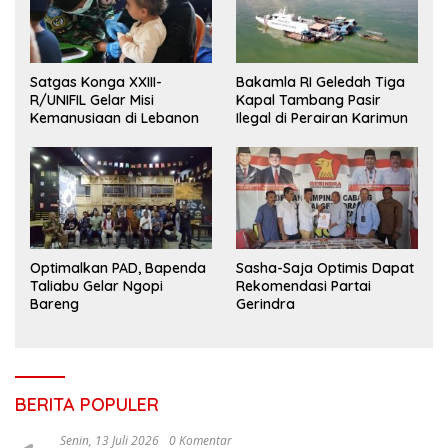
Satgas Konga XXIII-
Bakamla RI Geledah Tiga
R/UNIFIL Gelar Misi
Kapal Tambang Pasir
Kemanusiaan di Lebanon
Ilegal di Perairan Karimun
Optimalkan PAD, Bapenda
Sasha-Saja Optimis Dapat
Taliabu Gelar Ngopi
Rekomendasi Partai
Bareng
Gerindra
BERITA POPULER
Senin, 13 Juli 2026
0 Komentar