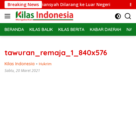
Langsung
sus Febrie Adriansyah Dilarang ke Luar Negeri
Breaking News
Belasan 
ke
konten
BERANDA
KILAS BALIK
KILAS BERITA
KABAR DAERAH
NAS
tawuran_remaja_1_840x576
Kilas Indonesia
-
Hukrim
Sabtu, 20 Maret 2021