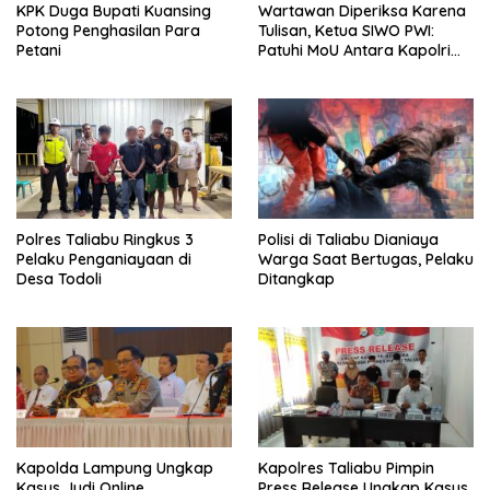
KPK Duga Bupati Kuansing
Wartawan Diperiksa Karena
Potong Penghasilan Para
Tulisan, Ketua SIWO PWI:
Petani
Patuhi MoU Antara Kapolri
Dengan Dewan Pers
Polres Taliabu Ringkus 3
Polisi di Taliabu Dianiaya
Pelaku Penganiayaan di
Warga Saat Bertugas, Pelaku
Desa Todoli
Ditangkap
Kapolda Lampung Ungkap
Kapolres Taliabu Pimpin
Kasus Judi Online
Press Release Ungkap Kasus