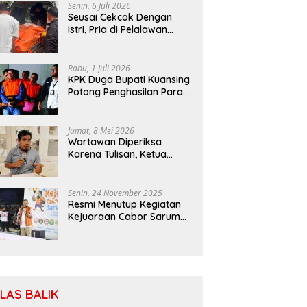
Senin, 6 Juli 2026
Seusai Cekcok Dengan
Istri, Pria di Pelalawan
Ditemukan Tewas di Kebun
Sawit
Rabu, 1 Juli 2026
KPK Duga Bupati Kuansing
Potong Penghasilan Para
Petani
Jumat, 8 Mei 2026
Wartawan Diperiksa
Karena Tulisan, Ketua
SIWO PWI: Patuhi MoU
Antara Kapolri Dengan
Dewan Pers
Senin, 24 November 2025
Resmi Menutup Kegiatan
Kejuaraan Cabor Saruma,
Bassam: Cabor Harus
Menjadi Wadah yang
Konstruktif
ILAS BALIK