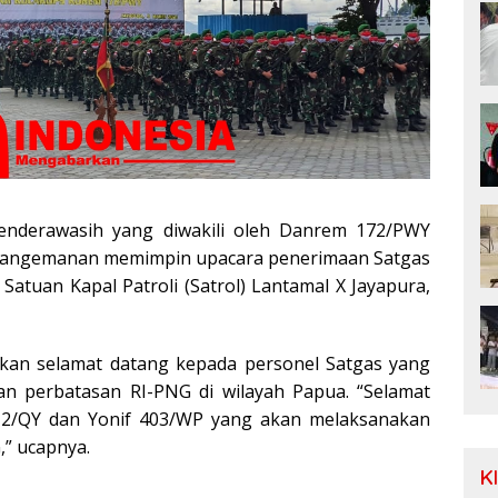
enderawasih yang diwakili oleh Danrem 172/PWY
 Pangemanan memimpin upacara penerimaan Satgas
atuan Kapal Patroli (Satrol) Lantamal X Jayapura,
an selamat datang kepada personel Satgas yang
 perbatasan RI-PNG di wilayah Papua. “Selamat
512/QY dan Yonif 403/WP yang akan melaksanakan
” ucapnya.
K