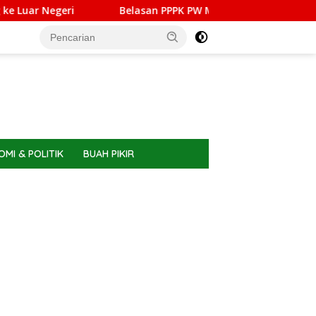
eri
Belasan PPPK PW Meranti Memilih Berhenti, Ini Alas
MI & POLITIK
BUAH PIKIR