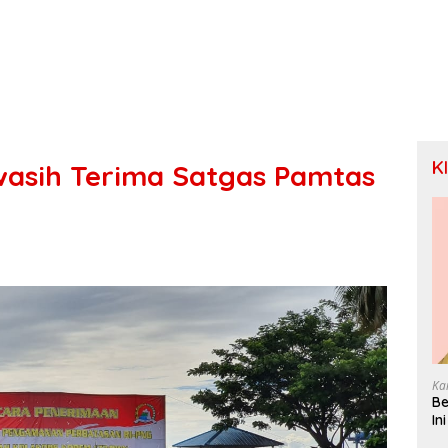
K
asih Terima Satgas Pamtas
Ka
Be
In