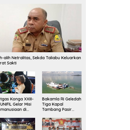
ih-alih Netralitas, Sekda Taliabu Keluarkan
rat Sakti
tgas Konga XXIII-
Bakamla RI Geledah
UNIFIL Gelar Misi
Tiga Kapal
manusiaan di
Tambang Pasir
ebanon
Ilegal di Perairan
Karimun