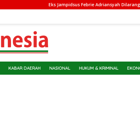
Eks Jampidsus Febrie Adriansyah Dilarang ke Luar Neg
KABAR DAERAH
NASIONAL
HUKUM & KRIMINAL
EKONO