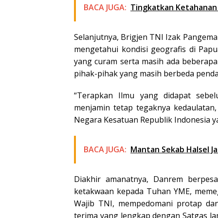
BACA JUGA:
Tingkatkan Ketahanan P
Selanjutnya, Brigjen TNI Izak Pange
mengetahui kondisi geografis di Papu
yang curam serta masih ada beberap
pihak-pihak yang masih berbeda pend
“Terapkan Ilmu yang didapat sebe
menjamin tetap tegaknya kedaulatan,
Negara Kesatuan Republik Indonesia yan
BACA JUGA:
Mantan Sekab Halsel Ja
Diakhir amanatnya, Danrem berpes
ketakwaan kepada Tuhan YME, memega
Wajib TNI, mempedomani protap dan
terima yang lengkap dengan Satgas la