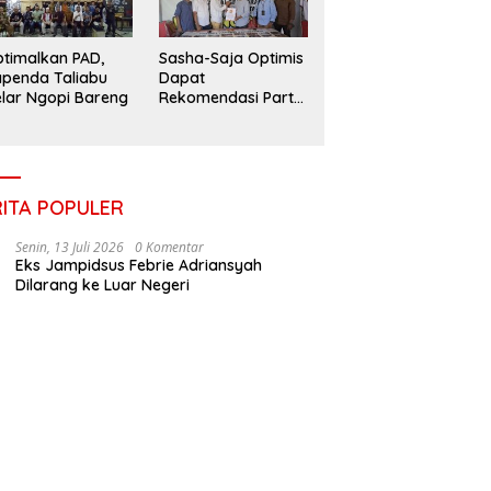
timalkan PAD,
Sasha-Saja Optimis
penda Taliabu
Dapat
lar Ngopi Bareng
Rekomendasi Partai
Gerindra
RITA POPULER
Senin, 13 Juli 2026
0 Komentar
Eks Jampidsus Febrie Adriansyah
Dilarang ke Luar Negeri