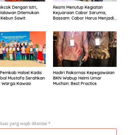
ekcok Dengan Istri,
Resmi Menutup Kegiatan
Pelalawan Ditemukan
Kejuaraan Cabor Saruma,
 Kebun Sawit
Bassam: Cabor Harus Menjadi
Wadah yang Konstruktif
 Pemkab Halsel Kadis
Hadiri Rakornas Kepegawaian
kbal Mustafa Serahkan
BKN Wabup Helmi Umar
at Warga Kawasi
Muchsin: Best Practice
Ruas yang wajib ditandai
*