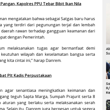
angan, Kapolres PPU Tebar Bibit Ikan Nila
manan mengatakan bahwa sebagai Satgas baru harus
a yang terdiri dari pegunungan terjal dan lembah
a daerah rawan terhadap gangguan keamanan dari
apat dengan Pemerintah.
lum melaksanakan tugas agar bermanfaat demi
Al
Su
 keutuhan wilayah dan keselamatan bangsa serta
g kita cintai ini,” harap Danrem.
bat Plt Kadis Perpustakaan
Sa
R/
an agar senantiasa meningkatkan keimanan dan
Ke
ng teguh Sapta Marga, Sumpah Prajurit serta 8
L
 aturan yang berlaku serta melaksanakan serah
ma. Selain itu, Danrem juga berpesan untuk segera