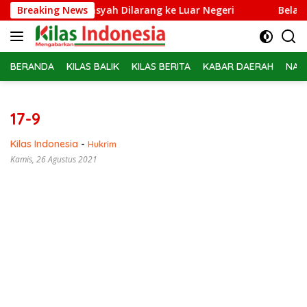
Langsung
 Febrie Adriansyah Dilarang ke Luar Negeri
Breaking News
Belasan PPP
ke
konten
BERANDA
KILAS BALIK
KILAS BERITA
KABAR DAERAH
NAS
17-9
Kilas Indonesia
-
Hukrim
Kamis, 26 Agustus 2021