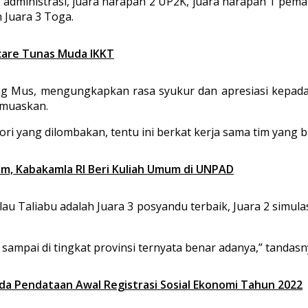
 administrasi, juara harapan 2 UP2K, juara harapan 1 pema
 Juara 3 Toga.
are Tunas Muda IKKT
ong Mus, mengungkapkan rasa syukur dan apresiasi kepad
emuaskan.
ri yang dilombakan, tentu ini berkat kerja sama tim yang b
m, Kabakamla RI Beri Kuliah Umum di UNPAD
u Taliabu adalah Juara 3 posyandu terbaik, Juara 2 simula
sampai di tingkat provinsi ternyata benar adanya,” tandasn
a Pendataan Awal Registrasi Sosial Ekonomi Tahun 2022