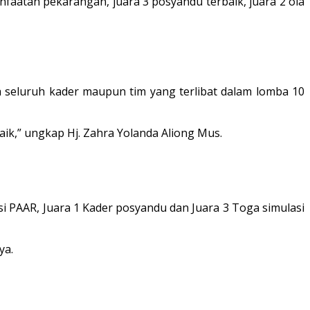
nfaatan pekarangan, juara 3 posyandu terbaik, juara 2 ola
a seluruh kader maupun tim yang terlibat dalam lomba 10
aik,” ungkap Hj. Zahra Yolanda Aliong Mus.
si PAAR, Juara 1 Kader posyandu dan Juara 3 Toga simulasi
ya.